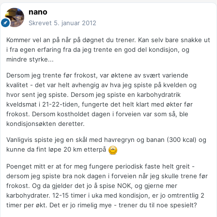
nano
Skrevet
5. januar 2012
Kommer vel an på når på døgnet du trener. Kan selv bare snakke ut
i fra egen erfaring fra da jeg trente en god del kondisjon, og
mindre styrke...
Dersom jeg trente før frokost, var øktene av svært variende
kvalitet - det var helt avhengig av hva jeg spiste på kvelden og
hvor sent jeg spiste. Dersom jeg spiste en karbohydratrik
kveldsmat i 21-22-tiden, fungerte det helt klart med økter før
frokost. Dersom kostholdet dagen i forveien var som så, ble
kondisjonsøkten deretter.
Vanligvis spiste jeg en skål med havregryn og banan (300 kcal) og
kunne da fint løpe 20 km etterpå
Poenget mitt er at for meg fungere periodisk faste helt greit -
dersom jeg spiste bra nok dagen i forveien når jeg skulle trene før
frokost. Og da gjelder det jo å spise NOK, og gjerne mer
karbohydrater. 12-15 timer i uka med kondisjon, er jo omtrentlig 2
timer per økt. Det er jo rimelig mye - trener du til noe spesielt?