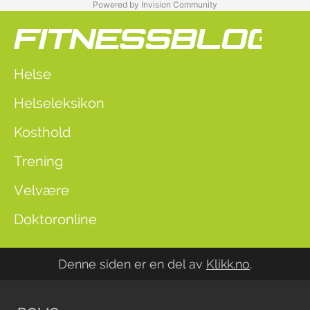
Powered by Invision Community
Helse
Helseleksikon
Kosthold
Trening
Velvære
Doktoronline
Denne siden er en del av
Klikk.no
.