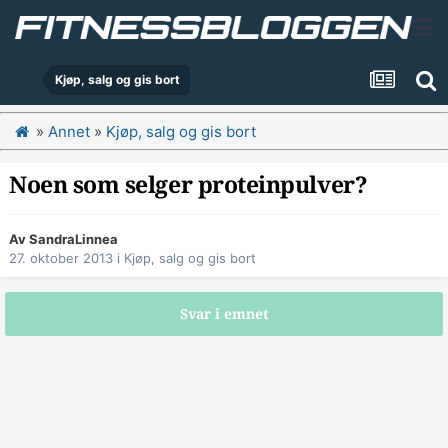
Kjøp, salg og gis bort
»
Annet
»
Kjøp, salg og gis bort
Noen som selger proteinpulver?
Av
SandraLinnea
27. oktober 2013
i
Kjøp, salg og gis bort
Svar i emnet