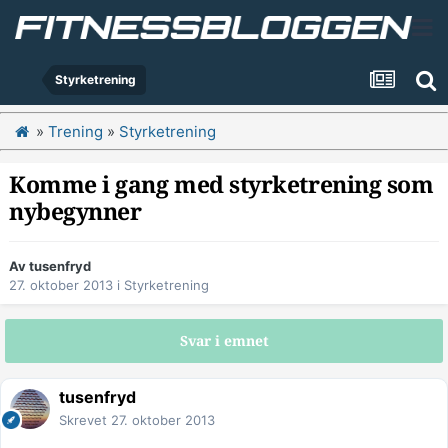
Styrketrening
»
Trening
»
Styrketrening
Komme i gang med styrketrening som
nybegynner
Av
tusenfryd
27. oktober 2013
i
Styrketrening
Svar i emnet
tusenfryd
Skrevet
27. oktober 2013