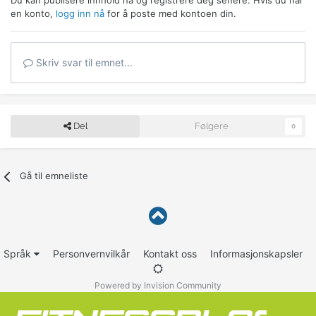
Du kan publisere innhold nå og registrere deg senere. Hvis du har
en konto,
logg inn nå
for å poste med kontoen din.
Skriv svar til emnet...
Del
Følgere
0
Gå til emneliste
Språk
Personvernvilkår
Kontakt oss
Informasjonskapsler
Powered by Invision Community