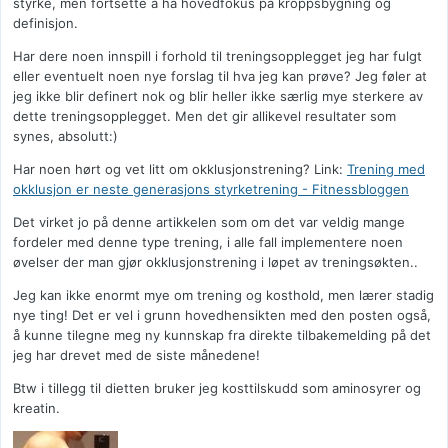
styrke, men fortsette å ha hovedfokus på kroppsbygning og
definisjon.
Har dere noen innspill i forhold til treningsopplegget jeg har fulgt
eller eventuelt noen nye forslag til hva jeg kan prøve? Jeg føler at
jeg ikke blir definert nok og blir heller ikke særlig mye sterkere av
dette treningsopplegget. Men det gir allikevel resultater som
synes, absolutt:)
Har noen hørt og vet litt om okklusjonstrening? Link:
Trening med
okklusjon er neste generasjons styrketrening - Fitnessbloggen
Det virket jo på denne artikkelen som om det var veldig mange
fordeler med denne type trening, i alle fall implementere noen
øvelser der man gjør okklusjonstrening i løpet av treningsøkten..
Jeg kan ikke enormt mye om trening og kosthold, men lærer stadig
nye ting! Det er vel i grunn hovedhensikten med den posten også,
å kunne tilegne meg ny kunnskap fra direkte tilbakemelding på det
jeg har drevet med de siste månedene!
Btw i tillegg til dietten bruker jeg kosttilskudd som aminosyrer og
kreatin.