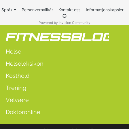
Språk
Personvernvilkår
Kontakt oss
Informasjonskapsler
Powered by Invision Community
Helse
Helseleksikon
Kosthold
Trening
Velvære
Doktoronline