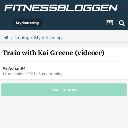
Styrketrening
»
Trening
»
Styrketrening
Train with Kai Greene (videoer)
Av
Adrian94
11. desember 2011
i
Styrketrening
Svar i emnet