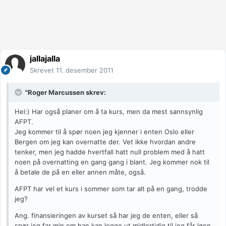
jallajalla
Skrevet
11. desember 2011
"Roger Marcussen skrev:
Hei:) Har også planer om å ta kurs, men da mest sannsynlig
AFPT.
Jeg kommer til å spør noen jeg kjenner i enten Oslo eller
Bergen om jeg kan overnatte der. Vet ikke hvordan andre
tenker, men jeg hadde hvertfall hatt null problem med å hatt
noen på overnatting en gang gang i blant. Jeg kommer nok til
å betale de på en eller annen måte, også.
AFPT har vel et kurs i sommer som tar alt på en gang, trodde
jeg?
Ang. finansieringen av kurset så har jeg de enten, eller så
spør jeg far min om han kan legge ut midlertidig til jeg får lønn.