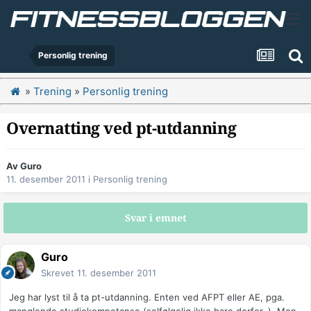
Personlig trening
»
Trening
»
Personlig trening
Overnatting ved pt-utdanning
Av
Guro
11. desember 2011
i
Personlig trening
Svar i emnet
Guro
Skrevet
11. desember 2011
Jeg har lyst til å ta pt-utdanning. Enten ved AFPT eller AE, pga.