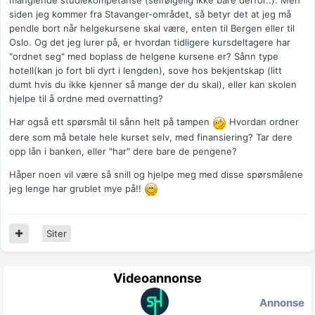
manglende studiekompetanse (selfølgelig ikke bare derfor..). Men
siden jeg kommer fra Stavanger-området, så betyr det at jeg må
pendle bort når helgekursene skal være, enten til Bergen eller til
Oslo. Og det jeg lurer på, er hvordan tidligere kursdeltagere har
"ordnet seg" med boplass de helgene kursene er? Sånn type
hotell(kan jo fort bli dyrt i lengden), sove hos bekjentskap (litt
dumt hvis du ikke kjenner så mange der du skal), eller kan skolen
hjelpe til å ordne med overnatting?
Har også ett spørsmål til sånn helt på tampen
Hvordan ordner
dere som må betale hele kurset selv, med finansiering? Tar dere
opp lån i banken, eller "har" dere bare de pengene?
Håper noen vil være så snill og hjelpe meg med disse spørsmålene
jeg lenge har grublet mye på!!
Siter
Videoannonse
Annonse