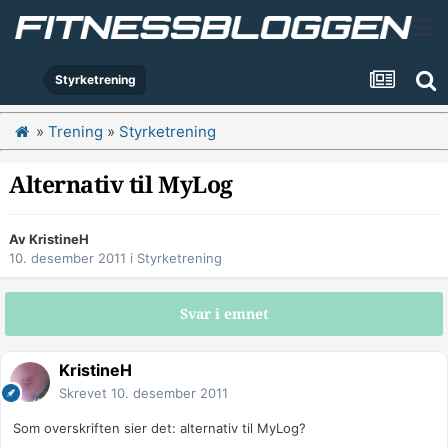
Styrketrening
»
Trening
»
Styrketrening
Alternativ til MyLog
Av
KristineH
10. desember 2011
i
Styrketrening
Svar i emnet
KristineH
Skrevet
10. desember 2011
Som overskriften sier det: alternativ til MyLog?