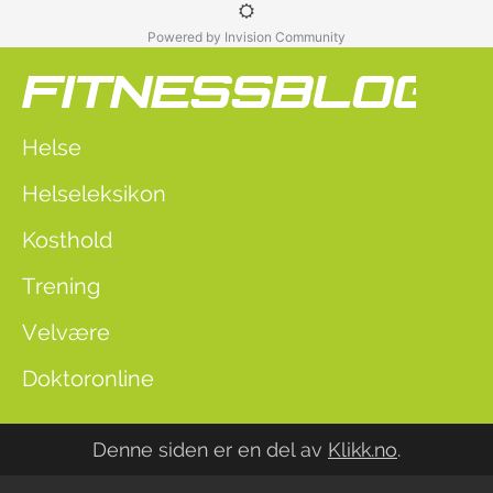
Powered by Invision Community
Helse
Helseleksikon
Kosthold
Trening
Velvære
Doktoronline
Denne siden er en del av
Klikk.no
.