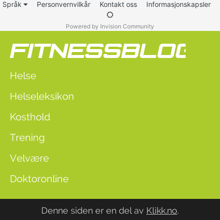
Språk
Personvernvilkår
Kontakt oss
Informasjonskapsler
Powered by Invision Community
Helse
Helseleksikon
Kosthold
Trening
Velvære
Doktoronline
Denne siden er en del av
Klikk.no
.