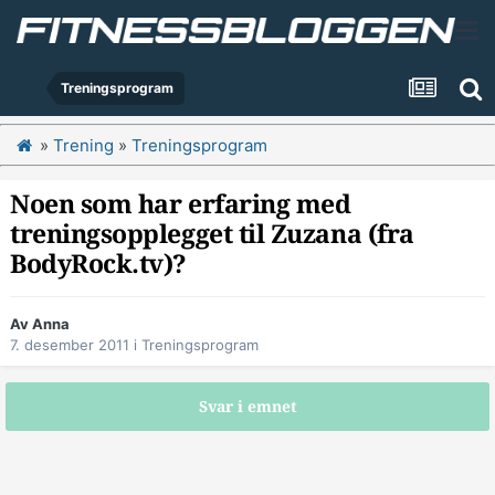
Treningsprogram
»
Trening
»
Treningsprogram
Noen som har erfaring med
treningsopplegget til Zuzana (fra
BodyRock.tv)?
Av
Anna
7. desember 2011
i
Treningsprogram
Svar i emnet