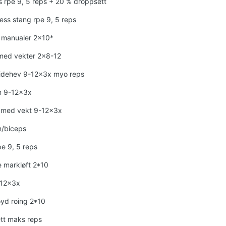
 rpe 9, 5 reps + 20 % droppsett
ess stang rpe 9, 5 reps
 manualer 2x10*
med vekter 2x8-12
sidehev 9-12x3x myo reps
 9-12x3x
 med vekt 9-12x3x
n/biceps
e 9, 5 reps
 markløft 2*10
-12x3x
yd roing 2*10
ett maks reps