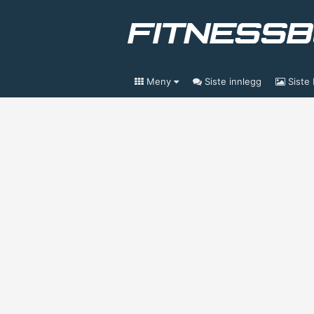
Meny
Siste innlegg
Siste 