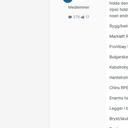
holde den
Medlemmer
(rpe) hold
noen endr
279
17
Rygg/bei
Markløft 
Frontbøy 
Bulgarske
Kabelroin
Hantelro
Chins RPE
Enarms h
Legger i 
Bryst/sku