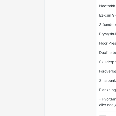
Nedtrekk
Ez-curl 9
Stående 
Bryst/sku
Floor Pre
Decline 
Skulderpr
Foroverb
Smalbenk
Planke og
- Hvordan
eller noe 