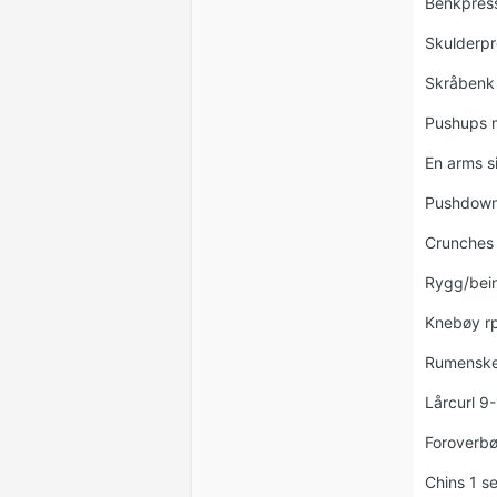
Benkpress
Skulderpr
Skråbenk
Pushups 
En arms 
Pushdown
Crunches
Rygg/bei
Knebøy rp
Rumenske
Lårcurl 9
Foroverbø
Chins 1 s