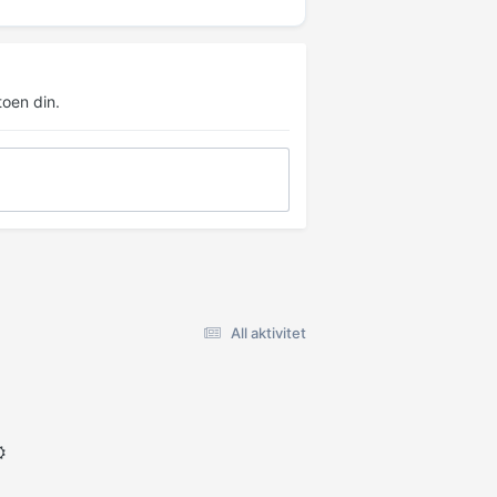
oen din.
All aktivitet