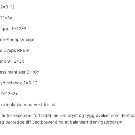
 2x8-12
-12x3x
legger 9-12x3
ldre/triceps/mage
ss 5 reps RPE 9
benk 9-12x3x
ess manualer 2x10*
øyd sidehev 2x8-12
 9-12x3x
 sideplanke med vekt for tid
 er for eksempel forholdet mellom bryst og rygg øvelser som dere ka
jeg bør legge til? Jeg prøver å ha et balansert treningsprogram.