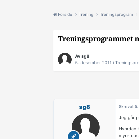
Forside
Trening
Treningsprogram
Treningsprogrammet mit
Av
sg8
5. desember 2011
i
Treningspr
sg8
Skrevet
5.
Jeg går p
Hvordan t
myo-reps,