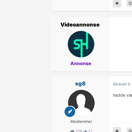
Si
Videoannonse
Annonse
sg8
Skrevet
5.
hadde vært
Medlemmer
Si
279
17