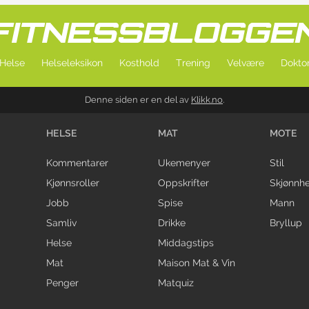
Helse
Helseleksikon
Kosthold
Trening
Velvære
Doktor
Denne siden er en del av
Klikk.no
.
HELSE
MAT
MOTE
Kommentarer
Ukemenyer
Stil
Kjønnsroller
Oppskrifter
Skjønnhe
Jobb
Spise
Mann
Samliv
Drikke
Bryllup
Helse
Middagstips
Mat
Maison Mat & Vin
Penger
Matquiz