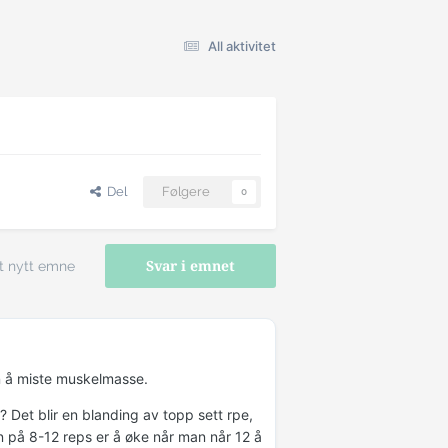
All aktivitet
Del
Følgere
0
t nytt emne
Svar i emnet
n å miste muskelmasse.
Det blir en blanding av topp sett rpe,
n på 8-12 reps er å øke når man når 12 å