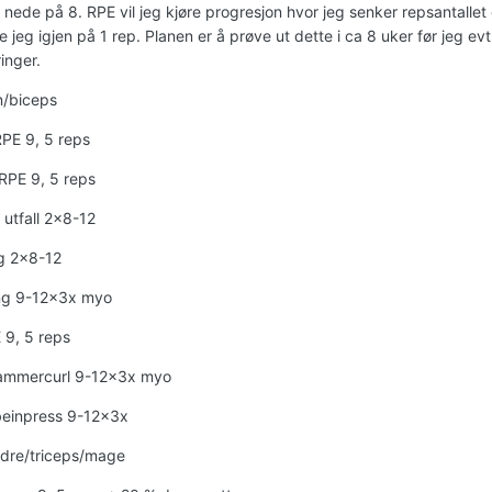
 nede på 8. RPE vil jeg kjøre progresjon hvor jeg senker repsantalle
e jeg igjen på 1 rep. Planen er å prøve ut dette i ca 8 uker før jeg ev
inger.
n/biceps
RPE 9, 5 reps
RPE 9, 5 reps
 utfall 2x8-12
g 2x8-12
ing 9-12x3x myo
 9, 5 reps
ammercurl 9-12x3x myo
beinpress 9-12x3x
ldre/triceps/mage