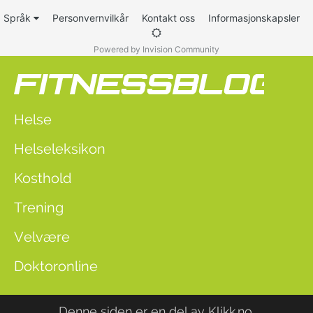
Språk
Personvernvilkår
Kontakt oss
Informasjonskapsler
Powered by Invision Community
Helse
Helseleksikon
Kosthold
Trening
Velvære
Doktoronline
Denne siden er en del av
Klikk.no
.