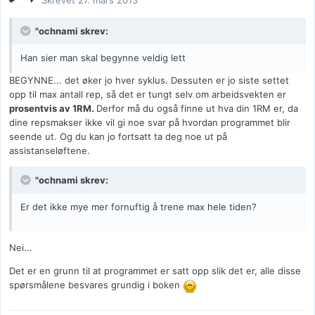
Skrevet
27. mars 2013
"ochnami skrev:
Han sier man skal begynne veldig lett
BEGYNNE... det øker jo hver syklus. Dessuten er jo siste settet
opp til max antall rep, så det er tungt selv om arbeidsvekten er
prosentvis av 1RM.
Derfor må du også finne ut hva din 1RM er, da
dine repsmakser ikke vil gi noe svar på hvordan programmet blir
seende ut. Og du kan jo fortsatt ta deg noe ut på
assistanseløftene.
"ochnami skrev:
Er det ikke mye mer fornuftig å trene max hele tiden?
Nei...
Det er en grunn til at programmet er satt opp slik det er, alle disse
spørsmålene besvares grundig i boken