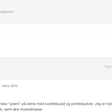
begynner
Star
. mars 2013
nske "grønn" på dette med kosttilskudd og proteinpulver. Jeg er ny
nt, samt øke muskelmasse.