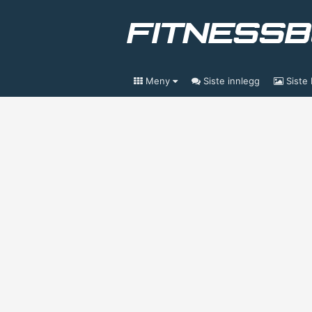
Meny
Siste innlegg
Siste 