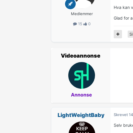
Hva kan v
Medlemmer
Glad for al
15
0
Si
Videoannonse
Annonse
LightWeightBaby
Skrevet
14
Selv bruke