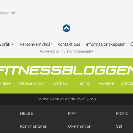
begynner
Språk
Personvernvilkår
Kontakt oss
Informasjonskapsler
Powered by Invision Community
Helse
Helseleksikon
Kosthold
Trening
Velvære
Doktor
Denne siden er en del av
Klikk.no
.
HELSE
MAT
MOTE
Kommentarer
Ukemenyer
Stil