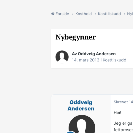
Forside
Kosthold
Kosttilskudd
Ny
Nybegynner
Av
Oddveig Andersen
14. mars 2013
i
Kosttilskudd
Oddveig
Skrevet
14
Andersen
Hei!
Jeg er ga
fettprose