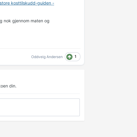
store kosttilskudd-guiden -
deg nok gjennom maten og
1
Oddveig Andersen
oen din.