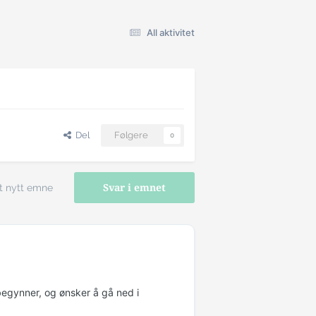
All aktivitet
Del
Følgere
0
t nytt emne
Svar i emnet
begynner, og ønsker å gå ned i