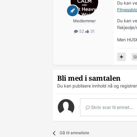
Du kan vel
Fitnessbl
Du kan ve
Medlemmer
fiskjeolje/
52
31
Men HUS
Si
Bli med i samtalen
Du kan publisere innhold nå og registre
Skriv svar til emnet...
Gå til emneliste