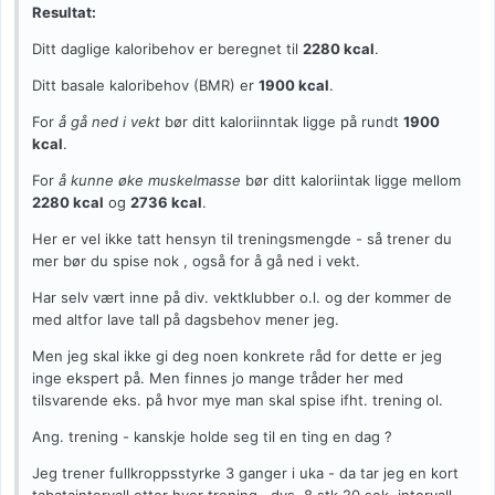
Resultat:
Ditt daglige kaloribehov er beregnet til
2280 kcal
.
Ditt basale kaloribehov (BMR) er
1900 kcal
.
For
å gå ned i vekt
bør ditt kaloriinntak ligge på rundt
1900
kcal
.
For
å kunne øke muskelmasse
bør ditt kaloriintak ligge mellom
2280 kcal
og
2736 kcal
.
Her er vel ikke tatt hensyn til treningsmengde - så trener du
mer bør du spise nok , også for å gå ned i vekt.
Har selv vært inne på div. vektklubber o.l. og der kommer de
med altfor lave tall på dagsbehov mener jeg.
Men jeg skal ikke gi deg noen konkrete råd for dette er jeg
inge ekspert på. Men finnes jo mange tråder her med
tilsvarende eks. på hvor mye man skal spise ifht. trening ol.
Ang. trening - kanskje holde seg til en ting en dag ?
Jeg trener fullkroppsstyrke 3 ganger i uka - da tar jeg en kort