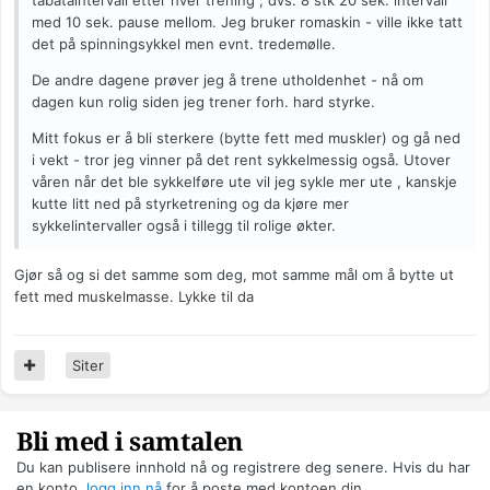
tabataintervall etter hver trening , dvs. 8 stk 20 sek. intervall
med 10 sek. pause mellom. Jeg bruker romaskin - ville ikke tatt
det på spinningsykkel men evnt. tredemølle.
De andre dagene prøver jeg å trene utholdenhet - nå om
dagen kun rolig siden jeg trener forh. hard styrke.
Mitt fokus er å bli sterkere (bytte fett med muskler) og gå ned
i vekt - tror jeg vinner på det rent sykkelmessig også. Utover
våren når det ble sykkelføre ute vil jeg sykle mer ute , kanskje
kutte litt ned på styrketrening og da kjøre mer
sykkelintervaller også i tillegg til rolige økter.
Gjør så og si det samme som deg, mot samme mål om å bytte ut
fett med muskelmasse. Lykke til da
Siter
Bli med i samtalen
Du kan publisere innhold nå og registrere deg senere. Hvis du har
en konto,
logg inn nå
for å poste med kontoen din.