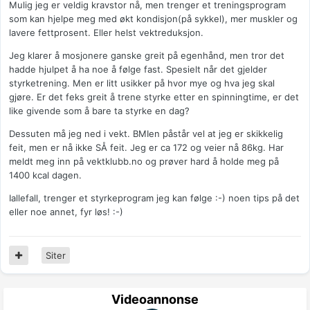
Mulig jeg er veldig kravstor nå, men trenger et treningsprogram
som kan hjelpe meg med økt kondisjon(på sykkel), mer muskler og
lavere fettprosent. Eller helst vektreduksjon.
Jeg klarer å mosjonere ganske greit på egenhånd, men tror det
hadde hjulpet å ha noe å følge fast. Spesielt når det gjelder
styrketrening. Men er litt usikker på hvor mye og hva jeg skal
gjøre. Er det feks greit å trene styrke etter en spinningtime, er det
like givende som å bare ta styrke en dag?
Dessuten må jeg ned i vekt. BMIen påstår vel at jeg er skikkelig
feit, men er nå ikke SÅ feit. Jeg er ca 172 og veier nå 86kg. Har
meldt meg inn på vektklubb.no og prøver hard å holde meg på
1400 kcal dagen.
Iallefall, trenger et styrkeprogram jeg kan følge :-) noen tips på det
eller noe annet, fyr løs! :-)
Siter
Videoannonse