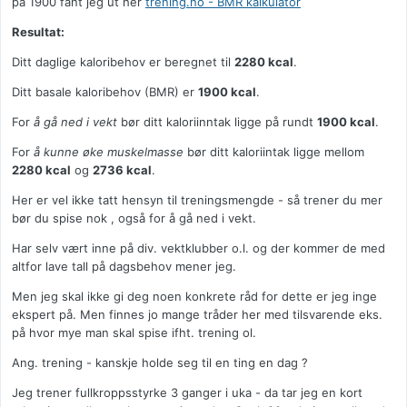
på 1900 fant jeg ut her
trening.no - BMR kalkulator
Resultat:
Ditt daglige kaloribehov er beregnet til
2280 kcal
.
Ditt basale kaloribehov (BMR) er
1900 kcal
.
For
å gå ned i vekt
bør ditt kaloriinntak ligge på rundt
1900 kcal
.
For
å kunne øke muskelmasse
bør ditt kaloriintak ligge mellom
2280 kcal
og
2736 kcal
.
Her er vel ikke tatt hensyn til treningsmengde - så trener du mer
bør du spise nok , også for å gå ned i vekt.
Har selv vært inne på div. vektklubber o.l. og der kommer de med
altfor lave tall på dagsbehov mener jeg.
Men jeg skal ikke gi deg noen konkrete råd for dette er jeg inge
ekspert på. Men finnes jo mange tråder her med tilsvarende eks.
på hvor mye man skal spise ifht. trening ol.
Ang. trening - kanskje holde seg til en ting en dag ?
Jeg trener fullkroppsstyrke 3 ganger i uka - da tar jeg en kort