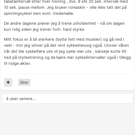
tabataintervall etter hver trening , dvs. 8 stk 20 sek. intervall med
10 sek. pause mellom. Jeg bruker romaskin - ville ikke tatt det på
spinningsykkel men evnt. tredemølle.
De andre dagene prøver jeg å trene utholdenhet - nå om dagen
kun rolig siden jeg trener forh. hard styrke.
Mitt fokus er å bli sterkere (bytte fett med muskler) og gå ned i
vekt - tror jeg vinner på det rent sykkelmessig også. Utover våren
når det ble sykkelføre ute vil jeg sykle mer ute , kanskje kutte litt
ned på styrketrening og da kjøre mer sykkelintervaller også i tillegg
til rolige økter.
Siter
4 uker senere...