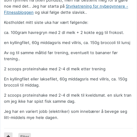
som tynnfeit nå (liten pondus), men har bestemt meg for å gjøre
noe med det.. Jeg har starta på
Styrketrening for nybegynnere -
Fitnessbloggen
og skal følge dette slavisk..
Kostholdet mitt siste uka har vært følgende:
ca. 100gram havregryn med 2 dl melk + 2 kokte egg til frokost.
en kyllingfilet, 60g middagsris med villris, ca. 150g broccoli til lunsj
Av og til samme måltid før trening, eventuelt to bananer før
trening..
2 scoops proteinshake med 2-4 dl melk etter trening
En kyllingfilet eller laksefilet, 60g middagsris med villris, ca. 150g
broccoli til middag.
2 scoops proteinshake med 2-4 dl melk til kveldsmat. en slurk tran
om jeg ikke har spist fisk samme dag.
Jeg har en variert jobb (elektriker) som innebærer å bevege seg
litt-middels mye hele dagen.
Siter