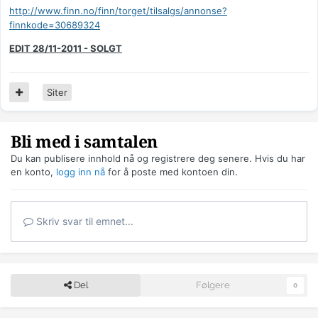
http://www.finn.no/finn/torget/tilsalgs/annonse?
finnkode=30689324
EDIT 28/11-2011 - SOLGT
Siter
Bli med i samtalen
Du kan publisere innhold nå og registrere deg senere. Hvis du har
en konto,
logg inn nå
for å poste med kontoen din.
Skriv svar til emnet...
Del
Følgere
0