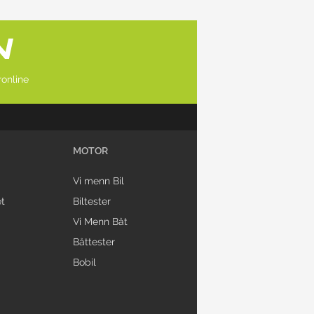
online
MOTOR
Vi menn Bil
t
Biltester
Vi Menn Båt
Båttester
Bobil