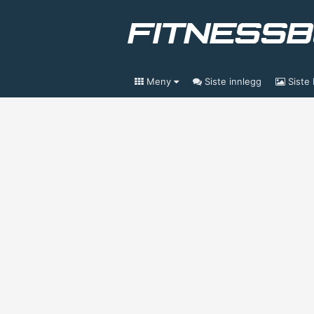
Meny
Siste innlegg
Siste 