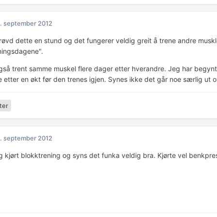
. september 2012
røvd dette en stund og det fungerer veldig greit å trene andre musk
ningsdagene".
gså trent samme muskel flere dager etter hverandre. Jeg har begynt å 
e etter en økt før den trenes igjen. Synes ikke det går noe særlig ut o
ter
. september 2012
g kjørt blokktrening og syns det funka veldig bra. Kjørte vel benkpre