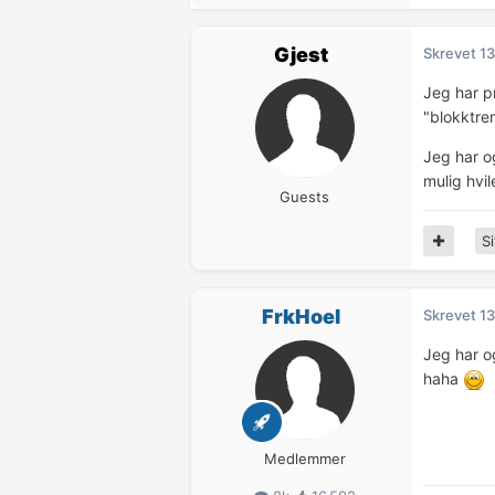
Gjest
Skrevet
13
Jeg har p
"blokktre
Jeg har o
mulig hvil
Guests
Si
FrkHoel
Skrevet
13
Jeg har o
haha
Medlemmer