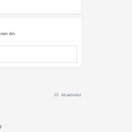
oen din.
All aktivitet