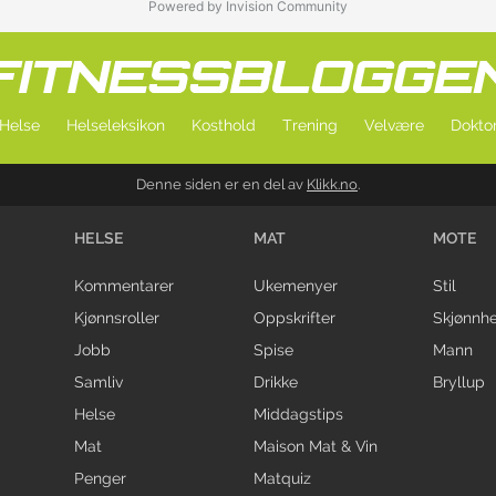
Powered by Invision Community
Helse
Helseleksikon
Kosthold
Trening
Velvære
Doktor
Denne siden er en del av
Klikk.no
.
HELSE
MAT
MOTE
Kommentarer
Ukemenyer
Stil
Kjønnsroller
Oppskrifter
Skjønnhe
Jobb
Spise
Mann
Samliv
Drikke
Bryllup
Helse
Middagstips
Mat
Maison Mat & Vin
Penger
Matquiz