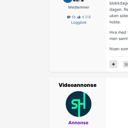
blokkdagen
Medlemmer
dagen. Re
uken side
6k
4 318
holde.
Loggbok
Hva med v
men samti
Noen som 
Si
Videoannonse
Annonse