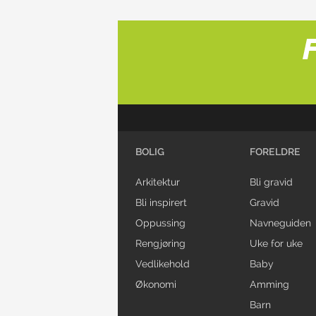
BOLIG
FORELDRE
Arkitektur
Bli gravid
Bli inspirert
Gravid
Oppussing
Navneguiden
Rengjøring
Uke for uke
Vedlikehold
Baby
Økonomi
Amming
Barn