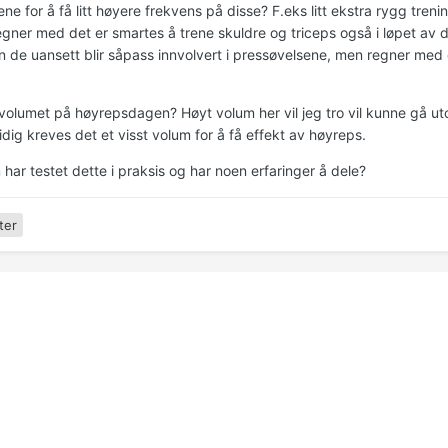
e for å få litt høyere frekvens på disse? F.eks litt ekstra rygg tren
gner med det er smartes å trene skuldre og triceps også i løpet av di
n de uansett blir såpass innvolvert i pressøvelsene, men regner me
olumet på høyrepsdagen? Høyt volum her vil jeg tro vil kunne gå ut
dig kreves det et visst volum for å få effekt av høyreps.
har testet dette i praksis og har noen erfaringer å dele?
ter