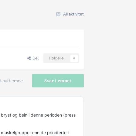
All aktivitet
Del
Følgere
0
t nytt emne
Svar i emnet
 bryst og bein i denne perioden (press
muskelgrupper enn de prioriterte i