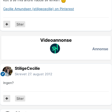
kult å se hva andre hadde av lenker!
Cecilie Amundsen (stiligececilie) on Pinterest
Siter
Videoannonse
Annonse
StiligeCecilie
Skrevet
27. august 2012
Ingen?
Siter