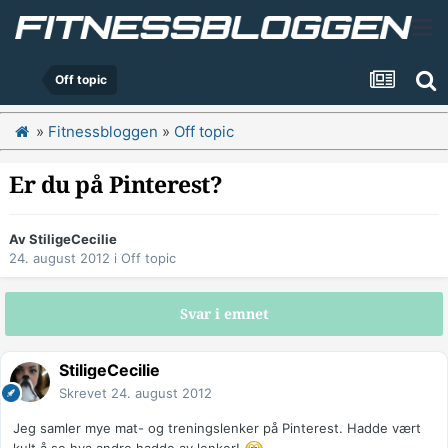
Off topic
»
Fitnessbloggen
»
Off topic
Er du på Pinterest?
Av
StiligeCecilie
24. august 2012
i
Off topic
Svar i emnet
StiligeCecilie
Skrevet
24. august 2012
Jeg samler mye mat- og treningslenker på Pinterest. Hadde vært