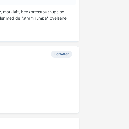
y, markløft, benkpress/pushups og
pler med de "stram rumpe" øvelsene.
Forfatter