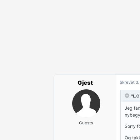
Gjest
Skrevet
3.
"L.C
Jeg fan
nybegyn
Guests
Sorry f
Og takk