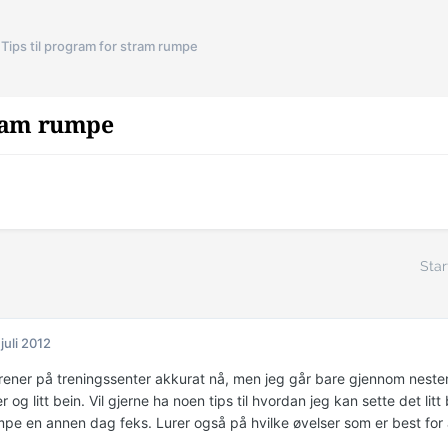
Tips til program for stram rumpe
tram rumpe
Star
 juli 2012
trener på treningssenter akkurat nå, men jeg går bare gjennom nesten 
r og litt bein. Vil gjerne ha noen tips til hvordan jeg kan sette det l
mpe en annen dag feks. Lurer også på hvilke øvelser som er best fo