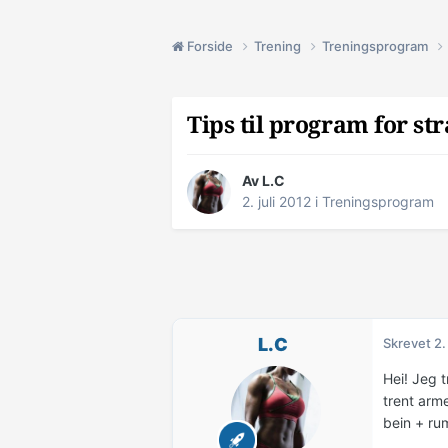
Forside
Trening
Treningsprogram
Tips til program for s
Av
L.C
2. juli 2012
i
Treningsprogram
L.C
Skrevet
2.
Hei! Jeg 
trent arme
bein + ru