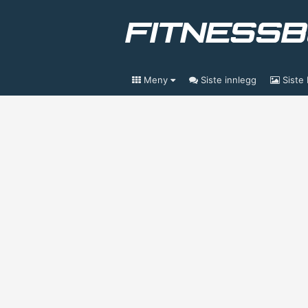
Meny
Siste innlegg
Siste 