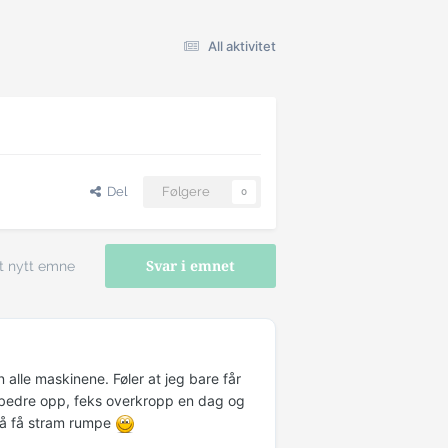
All aktivitet
Del
Følgere
0
t nytt emne
Svar i emnet
alle maskinene. Føler at jeg bare får
itt bedre opp, feks overkropp en dag og
r å få stram rumpe