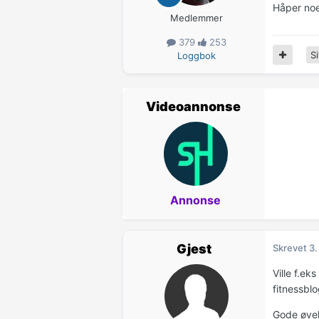
Håper noen
Medlemmer
379
253
Si
Loggbok
Videoannonse
Annonse
Gjest
Skrevet
3.
Ville f.ek
fitnessbl
Gode øvels