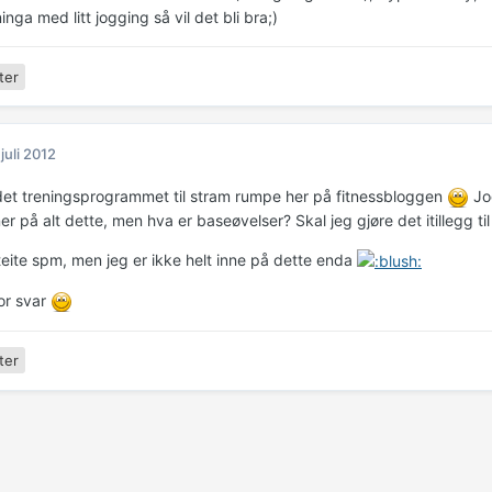
inga med litt jogging så vil det bli bra;)
ter
 juli 2012
det treningsprogrammet til stram rumpe her på fitnessbloggen
Jog
r på alt dette, men hva er baseøvelser? Skal jeg gjøre det itillegg t
teite spm, men jeg er ikke helt inne på dette enda
or svar
ter