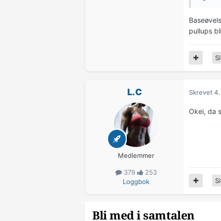
Baseøvels
pullups b
Si
L.C
Skrevet
4.
Okei, da s
Medlemmer
379
253
Si
Loggbok
Bli med i samtalen