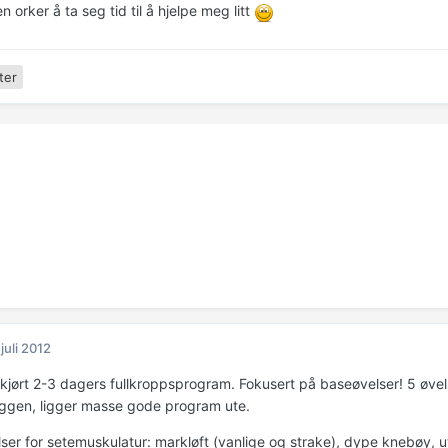
 orker å ta seg tid til å hjelpe meg litt
ter
 juli 2012
s kjørt 2-3 dagers fullkroppsprogram. Fokusert på baseøvelser! 5 øvel
oggen, ligger masse gode program ute.
er for setemuskulatur: markløft (vanlige og strake), dype knebøy, utf