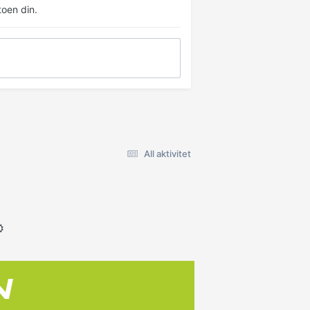
oen din.
All aktivitet