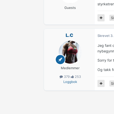
styrketren
Guests
Si
L.C
Skrevet
3.
Jeg fant 
nybegynne
Sorry for 
Medlemmer
Og takk f
379
253
Loggbok
Si