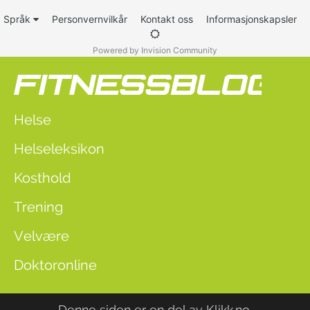
Språk
Personvernvilkår
Kontakt oss
Informasjonskapsler
Powered by Invision Community
Helse
Helseleksikon
Kosthold
Trening
Velvære
Doktoronline
Denne siden er en del av
Klikk.no
.