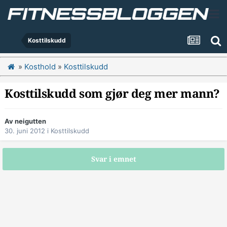
Kosttilskudd
»
Kosthold
»
Kosttilskudd
Kosttilskudd som gjør deg mer mann?
Av
neigutten
30. juni 2012
i
Kosttilskudd
Svar i emnet