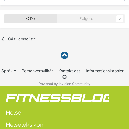
Del
Følgere
0
Gå til emneliste
Språk
Personvernvilkår
Kontakt oss
Informasjonskapsler
Powered by Invision Community
Helse
Helseleksikon