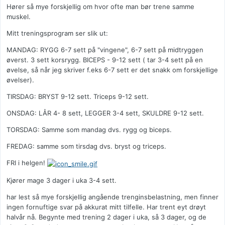
Hører så mye forskjellig om hvor ofte man bør trene samme
muskel.
Mitt treningsprogram ser slik ut:
MANDAG: RYGG 6-7 sett på "vingene", 6-7 sett på midtryggen
øverst. 3 sett korsrygg. BICEPS - 9-12 sett ( tar 3-4 sett på en
øvelse, så når jeg skriver f.eks 6-7 sett er det snakk om forskjellige
øvelser).
TIRSDAG: BRYST 9-12 sett. Triceps 9-12 sett.
ONSDAG: LÅR 4- 8 sett, LEGGER 3-4 sett, SKULDRE 9-12 sett.
TORSDAG: Samme som mandag dvs. rygg og biceps.
FREDAG: samme som tirsdag dvs. bryst og triceps.
FRI i helgen!
Kjører mage 3 dager i uka 3-4 sett.
har lest så mye forskjellig angående trenginsbelastning, men finner
ingen fornuftige svar på akkurat mitt tilfelle. Har trent eyt drøyt
halvår nå. Begynte med trening 2 dager i uka, så 3 dager, og de