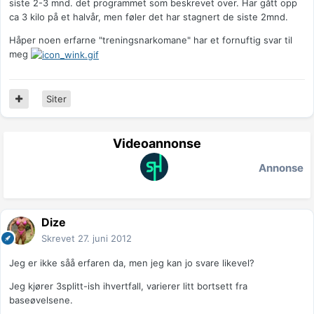
siste 2-3 mnd. det programmet som beskrevet over. Har gått opp
ca 3 kilo på et halvår, men føler det har stagnert de siste 2mnd.
Håper noen erfarne "treningsnarkomane" har et fornuftig svar til
meg
Siter
Videoannonse
Annonse
Dize
Skrevet
27. juni 2012
Jeg er ikke såå erfaren da, men jeg kan jo svare likevel?
Jeg kjører 3splitt-ish ihvertfall, varierer litt bortsett fra
baseøvelsene.