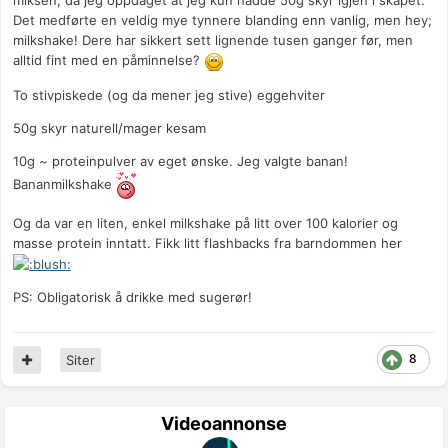
miksen, da jeg oppdaget at jeg kun hadde 50g skyr igjen i skapet.
Det medførte en veldig mye tynnere blanding enn vanlig, men hey;
milkshake! Dere har sikkert sett lignende tusen ganger før, men
alltid fint med en påminnelse?
To stivpiskede (og da mener jeg stive) eggehviter
50g skyr naturell/mager kesam
10g ~ proteinpulver av eget ønske. Jeg valgte banan!
Bananmilkshake
Og da var en liten, enkel milkshake på litt over 100 kalorier og
masse protein inntatt. Fikk litt flashbacks fra barndommen her
PS: Obligatorisk å drikke med sugerør!
8
Siter
Videoannonse