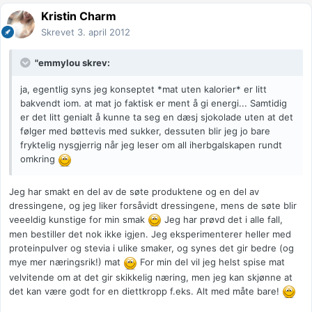
Kristin Charm
Skrevet
3. april 2012
"emmylou skrev:
ja, egentlig syns jeg konseptet *mat uten kalorier* er litt
bakvendt iom. at mat jo faktisk er ment å gi energi... Samtidig
er det litt genialt å kunne ta seg en dæsj sjokolade uten at det
følger med bøttevis med sukker, dessuten blir jeg jo bare
fryktelig nysgjerrig når jeg leser om all iherbgalskapen rundt
omkring
Jeg har smakt en del av de søte produktene og en del av
dressingene, og jeg liker forsåvidt dressingene, mens de søte blir
veeeldig kunstige for min smak
Jeg har prøvd det i alle fall,
men bestiller det nok ikke igjen. Jeg eksperimenterer heller med
proteinpulver og stevia i ulike smaker, og synes det gir bedre (og
mye mer næringsrik!) mat
For min del vil jeg helst spise mat
velvitende om at det gir skikkelig næring, men jeg kan skjønne at
det kan være godt for en diettkropp f.eks. Alt med måte bare!