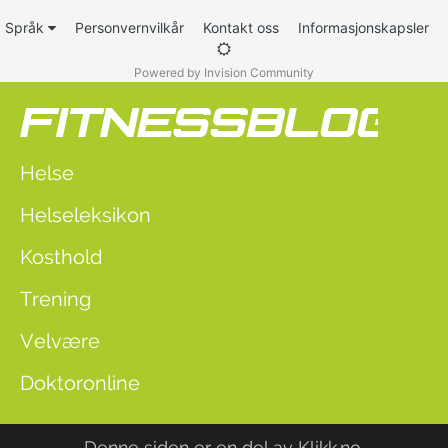
Språk
Personvernvilkår
Kontakt oss
Informasjonskapsler
Powered by Invision Community
Helse
Helseleksikon
Kosthold
Trening
Velvære
Doktoronline
Denne siden er en del av
Klikk.no
.