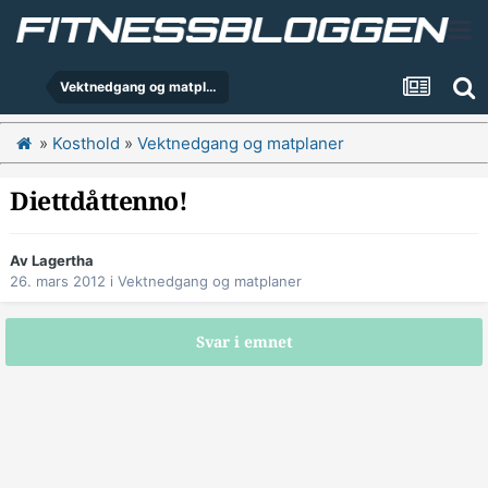
Vektnedgang og matplaner
»
Kosthold
»
Vektnedgang og matplaner
Diettdåttenno!
Av
Lagertha
26. mars 2012
i
Vektnedgang og matplaner
Svar i emnet