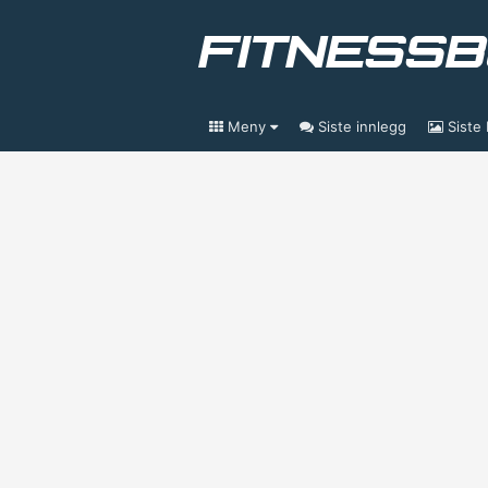
Meny
Siste innlegg
Siste 