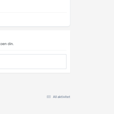
oen din.
All aktivitet