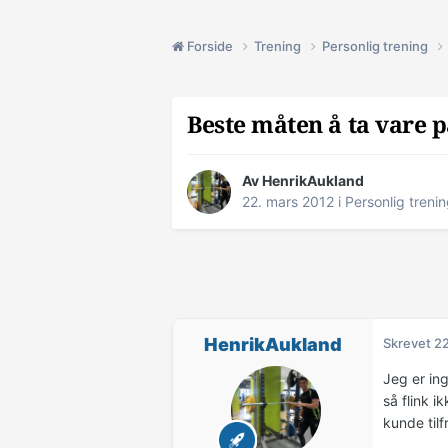
Forside
Trening
Personlig trening
Beste måten å ta vare 
Av
HenrikAukland
22. mars 2012
i
Personlig treni
HenrikAukland
Skrevet
22
Jeg er in
så flink i
kunde tilf