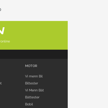
online
MOTOR
Vi menn Bil
t
Biltester
Vi Menn Båt
Båttester
Bobil