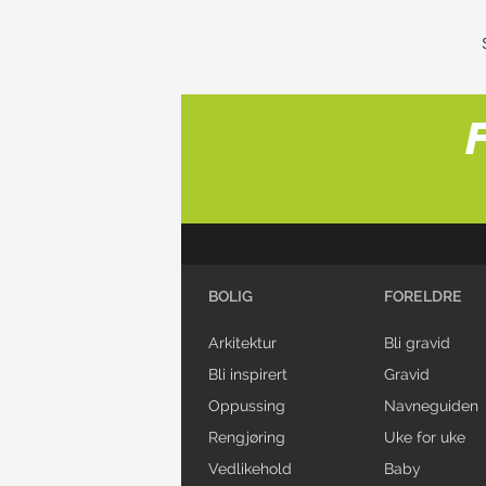
BOLIG
FORELDRE
Arkitektur
Bli gravid
Bli inspirert
Gravid
Oppussing
Navneguiden
Rengjøring
Uke for uke
Vedlikehold
Baby