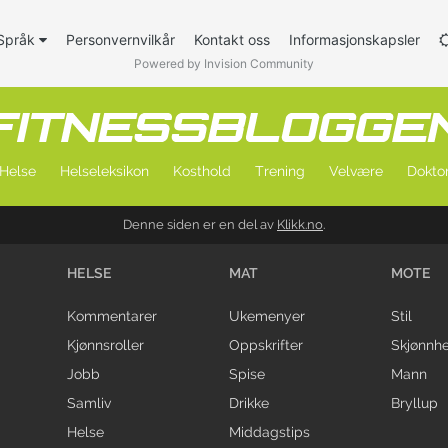
Språk
Personvernvilkår
Kontakt oss
Informasjonskapsler
Powered by Invision Community
Helse
Helseleksikon
Kosthold
Trening
Velvære
Doktor
Denne siden er en del av
Klikk.no
.
HELSE
MAT
MOTE
Kommentarer
Ukemenyer
Stil
Kjønnsroller
Oppskrifter
Skjønnhe
Jobb
Spise
Mann
Samliv
Drikke
Bryllup
Helse
Middagstips