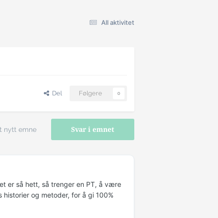
All aktivitet
Del
Følgere
0
t nytt emne
Svar i emnet
et er så hett, så trenger en PT, å være
 historier og metoder, for å gi 100%