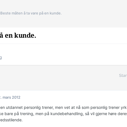
Beste måten å ta vare på en kunde.
på en kunde.
ng
Star
. mars 2012
gen utdannet personlig trener, men vet at nå som personlig trener yrk
kke bare på trening, men på kundebehandling, så vil gjerne høre deres
redsstilende.