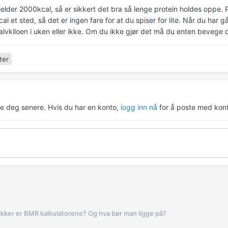
jelder 2000kcal, så er sikkert det bra så lenge protein holdes oppe
l et sted, så det er ingen fare for at du spiser for lite. Når du har
alvkiloen i uken eller ikke. Om du ikke gjør det må du enten bevege d
ter
re deg senere. Hvis du har en konto,
logg inn nå
for å poste med kont
ikker er BMR kalkulatorene? Og hva bør man ligge på?