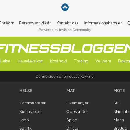
Språk
Personvernvilkår
Kontakt oss
Informasjonskapsler
Powered by Invision Community
Helse
Helseleksikon
Kosthold
Trening
Velvære
Doktor
Denne siden er en del av
Klikk.no
.
HELSE
MAT
MOTE
Kommentarer
Ukemenyer
Stil
Kjønnsroller
Oppskrifter
Skjønnhe
Jobb
Spise
Mann
Samliv
Drikke
Bryllup