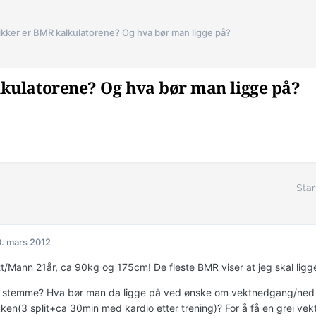
ikker er BMR kalkulatorene? Og hva bør man ligge på?
kulatorene? Og hva bør man ligge på?
Star
. mars 2012
tt/Mann 21år, ca 90kg og 175cm! De fleste BMR viser at jeg skal ligge
 stemme? Hva bør man da ligge på ved ønske om vektnedgang/ned i 
uken(3 split+ca 30min med kardio etter trening)? For å få en grei v