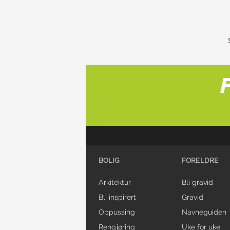
BOLIG
FORELDRE
Arkitektur
Bli gravid
Bli inspirert
Gravid
Oppussing
Navneguiden
Rengjøring
Uke for uke