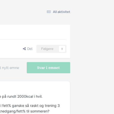
All aktivitet
Del
Følgere
0
t nytt emne
Svar i emnet
 på rundt 2000kcal i hvil.
fett% ganske så raskt og trening 3
ektnedgang/fett% til sommeren?