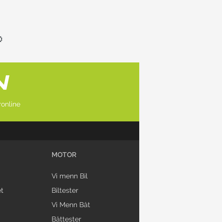
online
MOTOR
Vi menn Bil
t
Biltester
Vi Menn Båt
Båttester