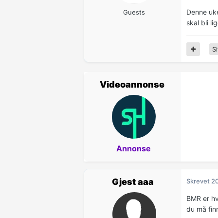
Denne uke
Guests
skal bli 
Si
Videoannonse
Annonse
Gjest aaa
Skrevet
20
BMR er hv
du må fin