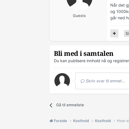
Når det g
og 1000kca
Guests
går ned h
Si
Bli med i samtalen
Du kan publisere innhold nå og registre
Skriv svar til emnet...
Gå til emneliste
Forside
Kosthold
Kosthold
Hvor s