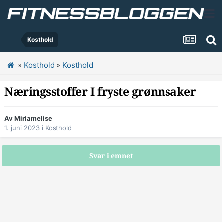
Kosthold
»
Kosthold
»
Kosthold
Næringsstoffer I fryste grønnsaker
Av
Miriamelise
1. juni 2023
i
Kosthold
Svar i emnet