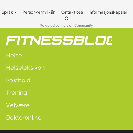
Språk
Personvernvilkår
Kontakt oss
Informasjonskapsler
Powered by Invision Community
Helse
Helseleksikon
Kosthold
Trening
Velvære
Doktoronline