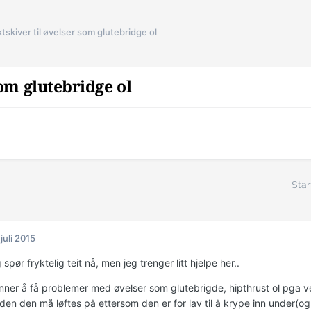
tskiver til øvelser som glutebridge ol
som glutebridge ol
Star
 juli 2015
 spør fryktelig teit nå, men jeg trenger litt hjelpe her..
ner å få problemer med øvelser som glutebrigde, hipthrust ol pga ve
en den må løftes på ettersom den er for lav til å krype inn under(og 