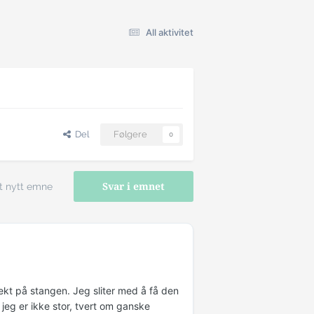
All aktivitet
Del
Følgere
0
t nytt emne
Svar i emnet
kt på stangen. Jeg sliter med å få den
jeg er ikke stor, tvert om ganske