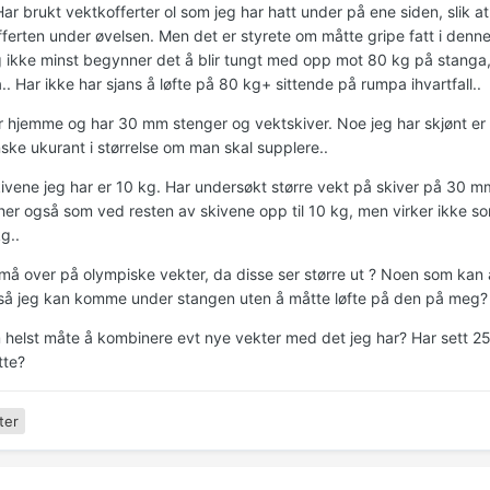
Har brukt vektkofferter ol som jeg har hatt under på ene siden, slik 
fferten under øvelsen. Men det er styrete om måtte gripe fatt i denn
g ikke minst begynner det å blir tungt med opp mot 80 kg på stanga, 
. Har ikke har sjans å løfte på 80 kg+ sittende på rumpa ihvartfall..
r hjemme og har 30 mm stenger og vektskiver. Noe jeg har skjønt er e
nske ukurant i størrelse om man skal supplere..
ivene jeg har er 10 kg. Har undersøkt større vekt på skiver på 30 mm 
her også som ved resten av skivene opp til 10 kg, men virker ikke som
kg..
 må over på olympiske vekter, da disse ser større ut ? Noen som kan 
så jeg kan komme under stangen uten å måtte løfte på den på meg?
helst måte å kombinere evt nye vekter med det jeg har? Har sett 
tte?
ter