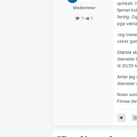
spinkel). 
Medlemmer
fjernet ko
ferdig. O
11
0
pga vekta.
Jeg trene
virker ga
Største sk
diameter 
til 20/25 
Antar jeg
diameter 
Noen som 
Finnes de
Si