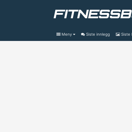
Meny
Siste innlegg
Siste 