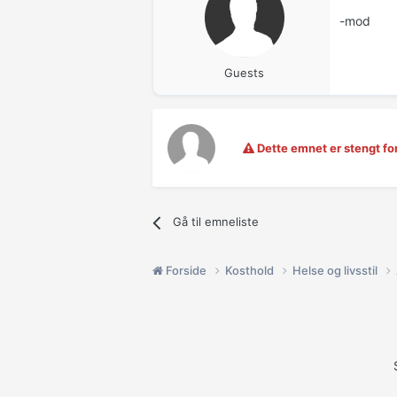
-mod
Guests
Dette emnet er stengt for
Gå til emneliste
Forside
Kosthold
Helse og livsstil