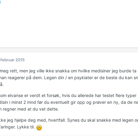
 februar 2015
meg rett, men jeg ville ikke snakka om hvilke medisiner jeg burde ta 
an reagerer på dem. Legen din / en psykiater er de beste du kan sn
å.
om elvanse er verdt et forsøk, hvis du allerede har testet flere type
sin i minst 2 mnd før du eventuelt gir opp og prøver en ny, da de neg
n regner med at du vet dette.
kke jeg hjelpe deg med, hvertfall. Synes du skal snakke med legen om
aringer. Lykke til.