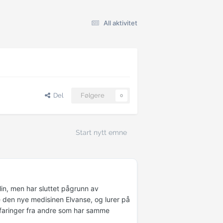
All aktivitet
Del
Følgere
0
Start nytt emne
in, men har sluttet pågrunn av
ve den nye medisinen Elvanse, og lurer på
rfaringer fra andre som har samme