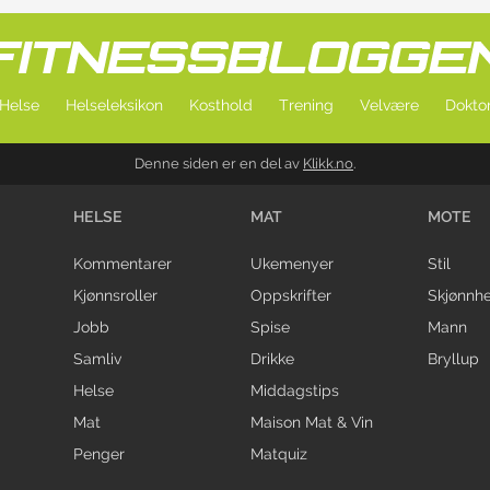
Helse
Helseleksikon
Kosthold
Trening
Velvære
Doktor
Denne siden er en del av
Klikk.no
.
HELSE
MAT
MOTE
Kommentarer
Ukemenyer
Stil
Kjønnsroller
Oppskrifter
Skjønnhe
Jobb
Spise
Mann
Samliv
Drikke
Bryllup
Helse
Middagstips
Mat
Maison Mat & Vin
Penger
Matquiz