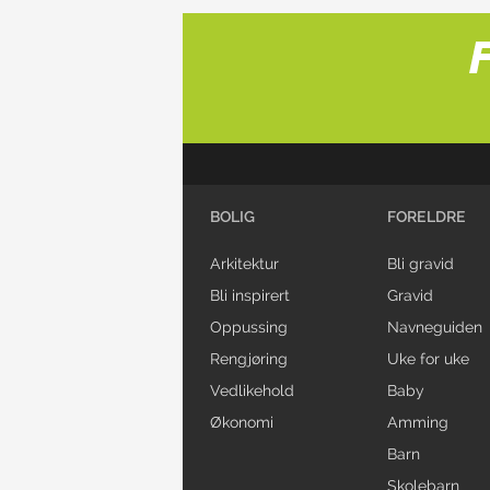
BOLIG
FORELDRE
Arkitektur
Bli gravid
Bli inspirert
Gravid
Oppussing
Navneguiden
Rengjøring
Uke for uke
Vedlikehold
Baby
Økonomi
Amming
Barn
Skolebarn