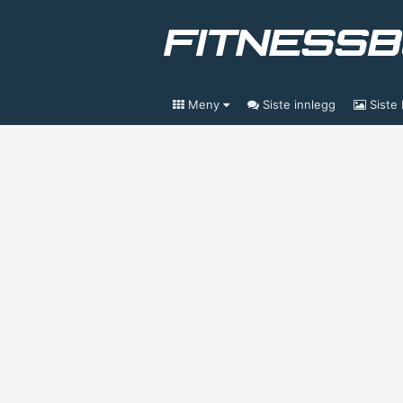
Meny
Siste innlegg
Siste 