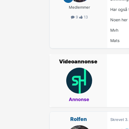
Medlemmer
Har også t
9
13
Noen her 
Mvh
Mats
Videoannonse
Annonse
Rolfen
Skrevet
3.