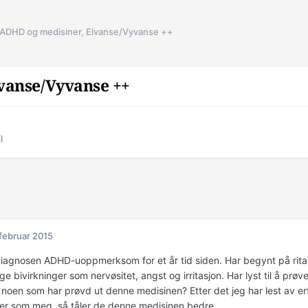
ADHD og medisiner, Elvanse/Vyvanse ++
vanse/Vyvanse ++
l
 februar 2015
 diagnosen ADHD-uoppmerksom for et år tid siden. Har begynt på rital
e bivirkninger som nervøsitet, angst og irritasjon. Har lyst til å prø
 noen som har prøvd ut denne medisinen? Etter det jeg har lest av e
ger som meg, så tåler de denne medisinen bedre.