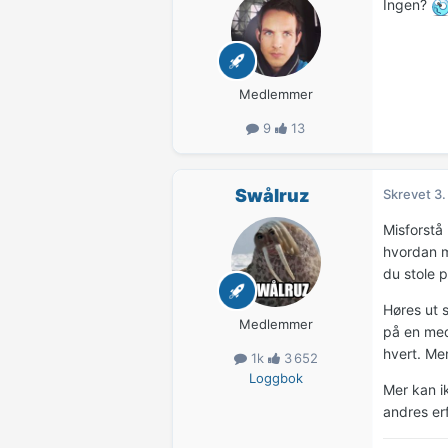
Ingen?
Medlemmer
9
13
Swålruz
Skrevet
3.
Misforstå 
hvordan m
du stole p
Høres ut s
Medlemmer
på en medi
hvert. Me
1k
3 652
Loggbok
Mer kan i
andres erf