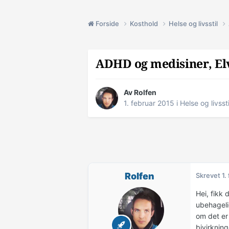
Forside
Kosthold
Helse og livsstil
ADHD og medisiner, El
Av
Rolfen
1. februar 2015
i
Helse og livssti
Rolfen
Skrevet
1.
Hei, fikk
ubehagelig
om det er
bivirknin