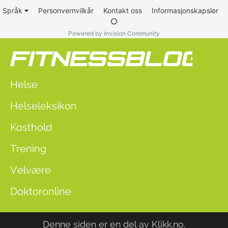
Språk
Personvernvilkår
Kontakt oss
Informasjonskapsler
Powered by Invision Community
Helse
Helseleksikon
Kosthold
Trening
Velvære
Doktoronline
Denne siden er en del av
Klikk.no
.