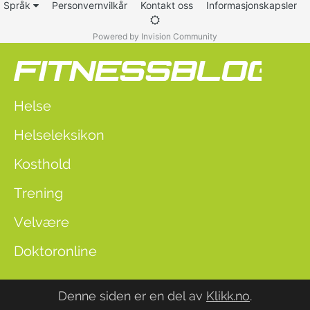
Språk
Personvernvilkår
Kontakt oss
Informasjonskapsler
Powered by Invision Community
Helse
Helseleksikon
Kosthold
Trening
Velvære
Doktoronline
Denne siden er en del av
Klikk.no
.