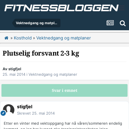
Vektnedgang og matplaner
»
Kosthold
»
Vektnedgang og matplaner
Plutselig forsvant 2-3 kg
Av
stigfjel
25. mai 2014
i
Vektnedgang og matplaner
Svar i emnet
stigfjel
Skrevet
25. mai 2014
Etter en vinter med vektoppgang har nå våren/sommeren endelig