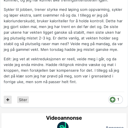
kommet, og jeg har kunnet øke treningsintensiteten igjen.
Sykler til jobben, trener styrke med løping som oppvarming, sykler
og løper ekstra, samt svømmer nå og da. I tillegg er jeg på
kaloriunderskudd, bruker kaloriteller for å holde kontroll. Dette har
jeg gjort siden mai, men jeg har trent en del før det og. De siste
par ukene har vekten ligget ganske så stabilt, men siste uken har
jeg plutselig mistet 2-3 kg. Er dette vanlig, at vekten holder seg
stabil og så plutselig raser man ned? Veide meg på mandag, da var
jeg på gammel vekt. Men torsdag hadde jeg mistet ganske mye.
Edit: jeg vet at vektreduksjonen er reell, veide meg i går, og da
veide jeg enda mindre. Hadde riktignok mindre væske og mat i
kroppen, men forskjellen bør kompensere for det. I tillegg så jeg
det på klær som jeg har prøvd på meg, som var i grenseland i
forrige uke, men som nå passer helt fint.
1
Siter
Videoannonse
Annonse