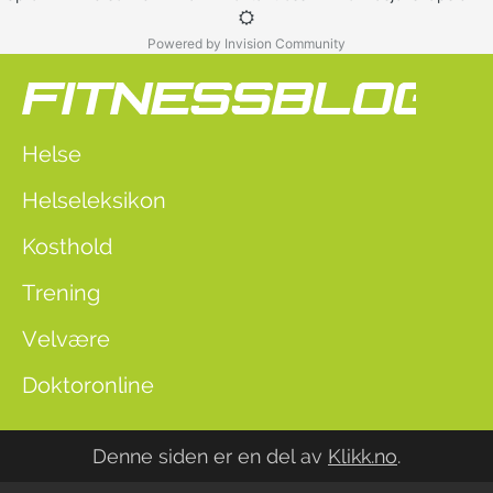
Powered by Invision Community
Helse
Helseleksikon
Kosthold
Trening
Velvære
Doktoronline
Denne siden er en del av
Klikk.no
.