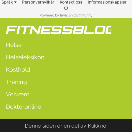
Språk
Personvernvilkår
Kontakt oss
Informasjonskapsler
Powered by Invision Community
Helse
Helseleksikon
Kosthold
Trening
Velvære
Doktoronline
Denne siden er en del av
Klikk.no
.