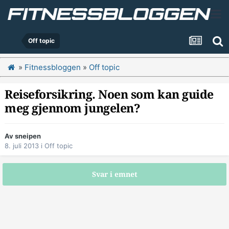
Off topic
»
Fitnessbloggen
»
Off topic
Reiseforsikring. Noen som kan guide
meg gjennom jungelen?
Av
sneipen
8. juli 2013
i
Off topic
Svar i emnet