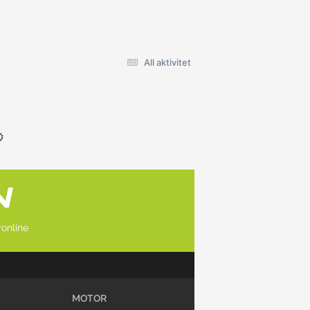
All aktivitet
online
MOTOR