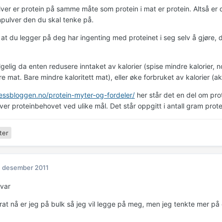
lver er protein på samme måte som protein i mat er protein. Altså e
npulver den du skal tenke på.
 at du legger på deg har ingenting med proteinet i seg selv å gjøre, d
lgelig da enten redusere inntaket av kalorier (spise mindre kalorier
 mat. Bare mindre kaloritett mat), eller øke forbruket av kalorier (akt
tnessbloggen.no/protein-myter-og-fordeler/
her står det en del om prot
ver proteinbehovet ved ulike mål. Det står oppgitt i antall gram prote
ter
. desember 2011
svar
at nå er jeg på bulk så jeg vil legge på meg, men jeg tenkte mer p