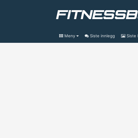
Meny
Siste innlegg
Siste 