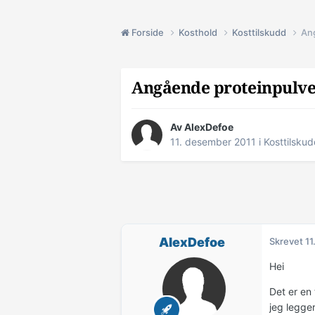
Forside
Kosthold
Kosttilskudd
An
Angående proteinpulv
Av
AlexDefoe
11. desember 2011
i
Kosttilsku
AlexDefoe
Skrevet
11
Hei
Det er en 
jeg legge