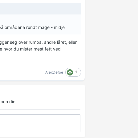
 på områdene rundt mage - midje
gger seg over rumpa, andre låret, eller
 hvor du mister mest fett ved
1
AlexDefoe
oen din.