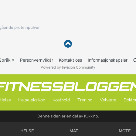
gående proteinpulver
Språk
Personvernvilkår
Kontakt oss
Informasjonskapsler
Powered by Invision Community
Helse
Helseleksikon
Kosthold
Trening
Velvære
Doktor
Denne siden er en del av
Klikk.no
.
HELSE
MAT
MOTE