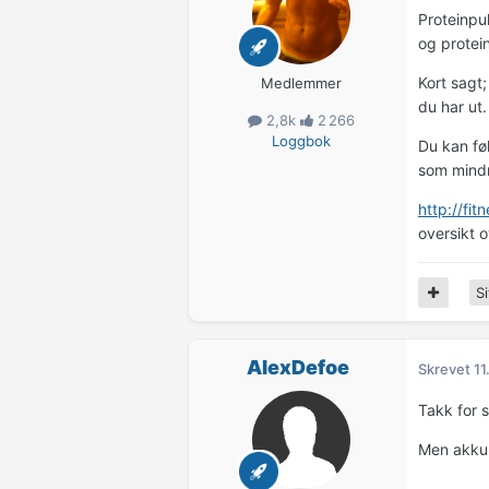
Proteinpu
og protei
Kort sagt;
Medlemmer
du har ut.
2,8k
2 266
Loggbok
Du kan fø
som mindre
http://fi
oversikt o
Si
AlexDefoe
Skrevet
11
Takk for 
Men akkur