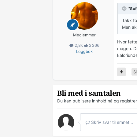
"Suf
Takk fo
Men akk
Medlemmer
Hvor fette
2,8k
2 266
magen. De
Loggbok
kaloriund
Si
Bli med i samtalen
Du kan publisere innhold nå og registre
Skriv svar til emnet...