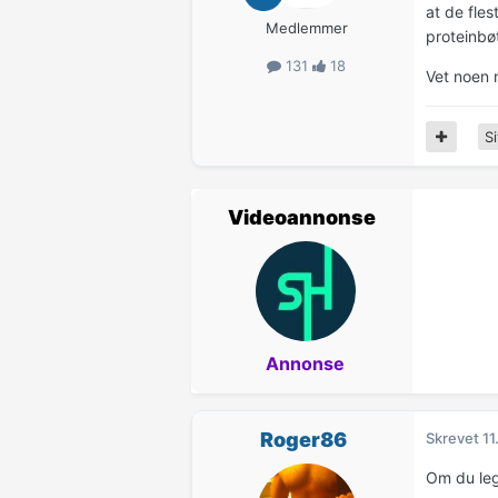
at de fles
Medlemmer
proteinbøt
131
18
Vet noen 
Si
Videoannonse
Annonse
Roger86
Skrevet
11
Om du leg