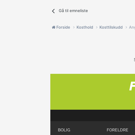
Gå til emneliste
Forside
Kosthold
Kosttilskudd
An
BOLIG
FORELDRE