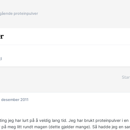
gående proteinpulver
er
dd
Star
. desember 2011
ting jeg har lurt på å veldig lang tid. Jeg har brukt proteinpulver i en 
r på meg litt rundt magen (dette gjelder mange). Så hadde jeg en s