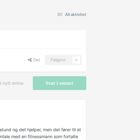
All aktivitet
Del
Følgere
0
t nytt emne
Svar i emnet
stund og det hjelper, men det fører til at
amtale med en fitnessmann som fortalte