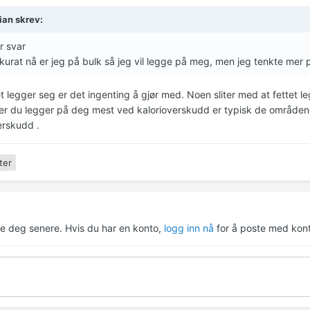
ian skrev:
r svar
urat nå er jeg på bulk så jeg vil legge på meg, men jeg tenkte mer
t legger seg er det ingenting å gjør med. Noen sliter med at fettet le
r du legger på deg mest ved kalorioverskudd er typisk de områdene
erskudd .
ter
re deg senere. Hvis du har en konto,
logg inn nå
for å poste med kont