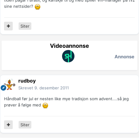
tiden pågår i Brasil, og kanskje til og med spiller vm-manager på tv2
sine nettsider?
Siter
Videoannonse
Annonse
rudboy
Skrevet
9. desember 2011
Håndball før jul er nesten like mye tradisjon som advent....så jeg
prøver å følge med
Siter