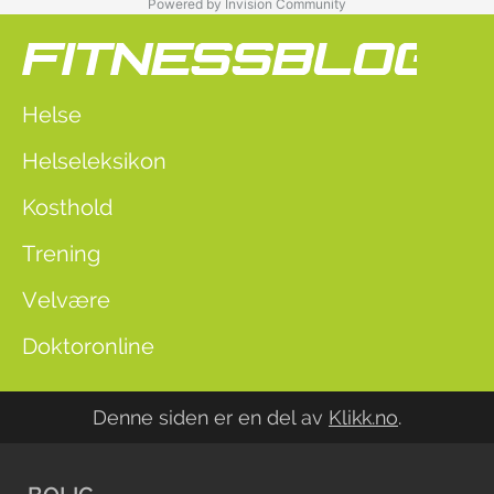
Powered by Invision Community
Helse
Helseleksikon
Kosthold
Trening
Velvære
Doktoronline
Denne siden er en del av
Klikk.no
.