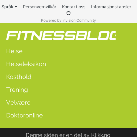
Språk
Personvernvilkår
Kontakt oss
Informasjonskapsler
Powered by Invision Community
Helse
Helseleksikon
Kosthold
Trening
Velvære
Doktoronline
Denne siden er en del av
Klikk.no
.