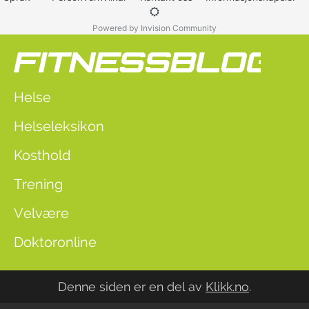
Powered by Invision Community
Helse
Helseleksikon
Kosthold
Trening
Velvære
Doktoronline
Denne siden er en del av
Klikk.no
.