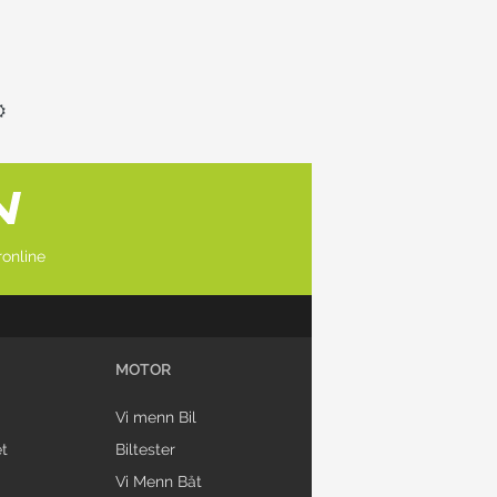
online
MOTOR
Vi menn Bil
t
Biltester
Vi Menn Båt