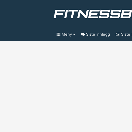
Meny
Siste innlegg
Siste 