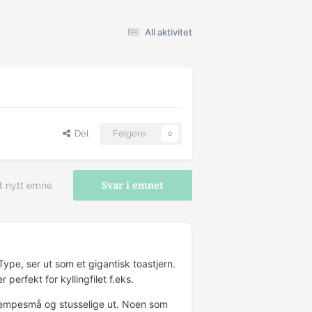
All aktivitet
Del
Følgere
0
t nytt emne
Svar i emnet
Type, ser ut som et gigantisk toastjern.
perfekt for kyllingfilet f.eks.
l kjempesmå og stusselige ut. Noen som