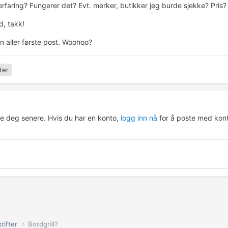
erfaring? Fungerer det? Evt. merker, butikker jeg burde sjekke? Pris?
d, takk!
n aller første post. Woohoo?
ter
re deg senere. Hvis du har en konto,
logg inn nå
for å poste med kont
rifter
Bordgrill?