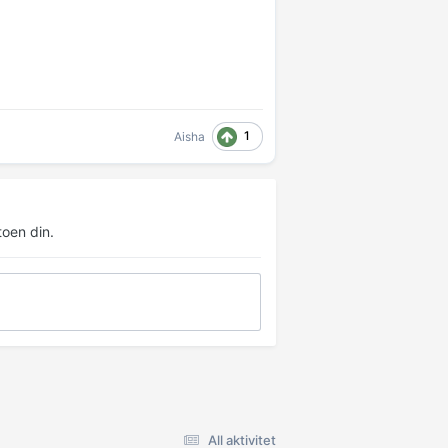
1
Aisha
oen din.
All aktivitet