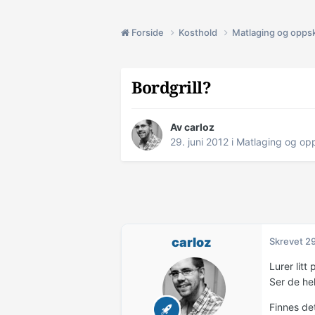
Forside
Kosthold
Matlaging og oppsk
Bordgrill?
Av
carloz
29. juni 2012
i
Matlaging og opp
carloz
Skrevet
29
Lurer litt
Ser de hel
Finnes det