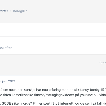
rifter
Bordgrill?
skrifter
Star
. juni 2012
 på om noen her kanskje har noe erfaring med en slik fancy bordgrill? 
e tiden i amerikanske fitness/matlagingsvideoer på youtube o.l. Virker 
 GODE slike i norge? Finner sært få på internett, og de ser i så fal