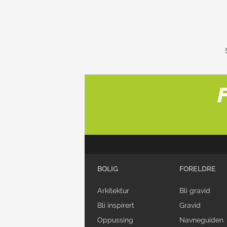
BOLIG
FORELDRE
Arkitektur
Bli gravid
Bli inspirert
Gravid
Oppussing
Navneguiden