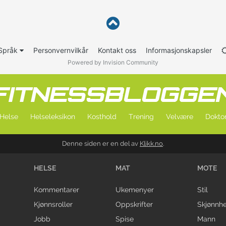
Språk
Personvernvilkår
Kontakt oss
Informasjonskapsler
Powered by Invision Community
Helse
Helseleksikon
Kosthold
Trening
Velvære
Doktor
Denne siden er en del av
Klikk.no
.
HELSE
MAT
MOTE
Kommentarer
Ukemenyer
Stil
Kjønnsroller
Oppskrifter
Skjønnhe
Jobb
Spise
Mann