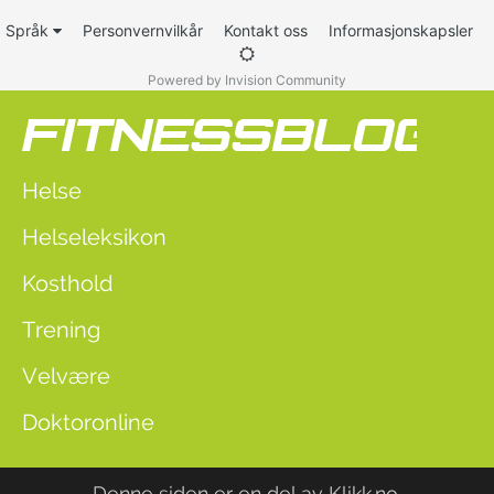
Språk
Personvernvilkår
Kontakt oss
Informasjonskapsler
Powered by Invision Community
Helse
Helseleksikon
Kosthold
Trening
Velvære
Doktoronline
Denne siden er en del av
Klikk.no
.