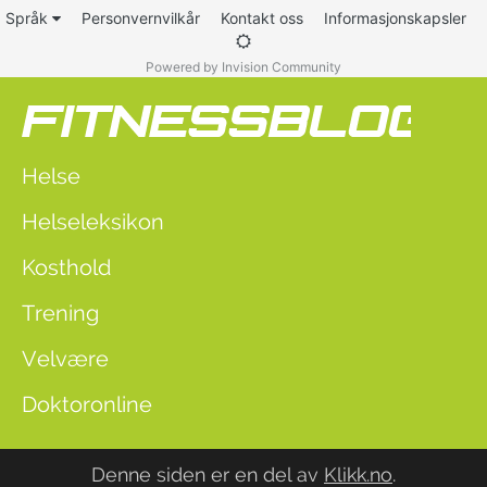
Språk
Personvernvilkår
Kontakt oss
Informasjonskapsler
Powered by Invision Community
Helse
Helseleksikon
Kosthold
Trening
Velvære
Doktoronline
Denne siden er en del av
Klikk.no
.