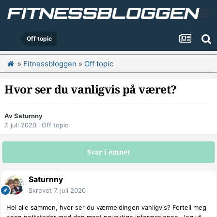
Off topic
»
Fitnessbloggen
»
Off topic
Hvor ser du vanligvis på været?
Av
Saturnny
7. juli 2020
i
Off topic
Svar i emnet
Saturnny
Skrevet
7. juli 2020
Hei alle sammen, hvor ser du værmeldingen vanligvis? Fortell meg