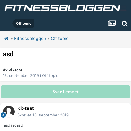
Off topic
»
Fitnessbloggen
»
Off topic
asd
Av
<i>test
18. september 2019
i
Off topic
Svar i emnet
<i>test
Skrevet
18. september 2019
asdasdasd