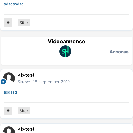
adsdasdsa
Siter
Videoannonse
Annonse
<i>test
Skrevet
18. september 2019
asdasd
Siter
<i>test