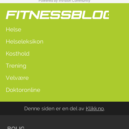
Powered by Invision Community
Helse
Helseleksikon
Kosthold
Trening
Velvære
Doktoronline
Denne siden er en del av
Klikk.no
.
BOLIG