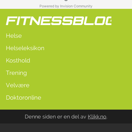
Powered by Invision Community
Helse
Helseleksikon
Kosthold
Trening
Velvære
Doktoronline
Denne siden er en del av
Klikk.no
.