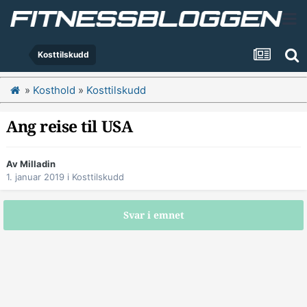
Kosttilskudd
»
Kosthold
»
Kosttilskudd
Ang reise til USA
Av
Milladin
1. januar 2019
i
Kosttilskudd
Svar i emnet