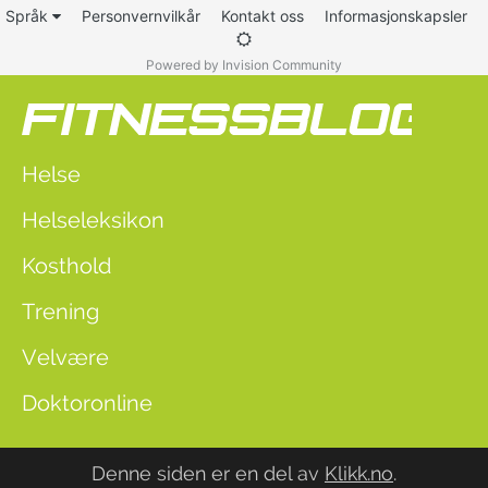
Språk
Personvernvilkår
Kontakt oss
Informasjonskapsler
Powered by Invision Community
Helse
Helseleksikon
Kosthold
Trening
Velvære
Doktoronline
Denne siden er en del av
Klikk.no
.