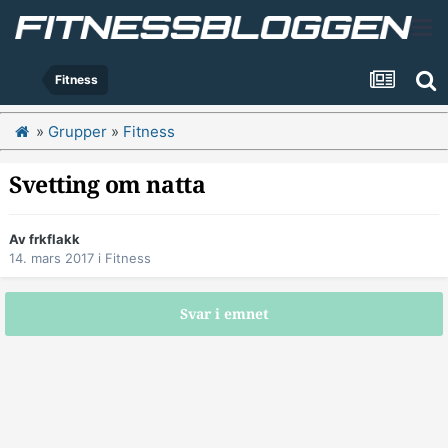
Fitness
»
Grupper
»
Fitness
Svetting om natta
Av
frkflakk
14. mars 2017
i
Fitness
Svar i emnet