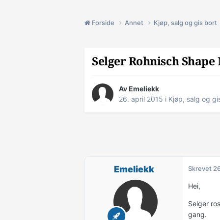
Forside
Annet
Kjøp, salg og gis bort
Selger Rohnisch Shape M
Av
Emeliekk
26. april 2015
i
Kjøp, salg og gi
Emeliekk
Skrevet
26
Hei,
Selger ro
gang.