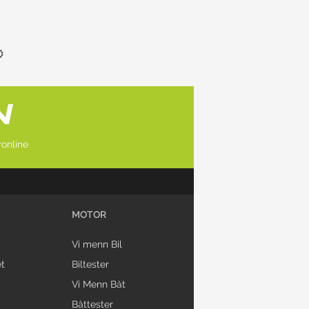
online
MOTOR
Vi menn Bil
t
Biltester
Vi Menn Båt
Båttester