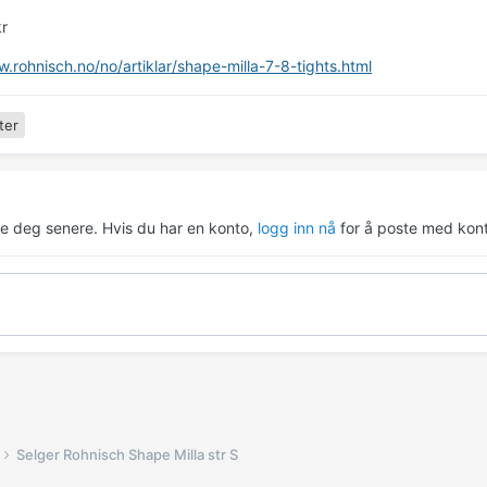
kr
w.rohnisch.no/no/artiklar/shape-milla-7-8-tights.html
ter
re deg senere. Hvis du har en konto,
logg inn nå
for å poste med kont
Selger Rohnisch Shape Milla str S