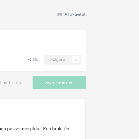
All aktivitet
Del
Følgere
0
t nytt emne
Svar i emnet
, men passet meg ikke. Kun brukt én