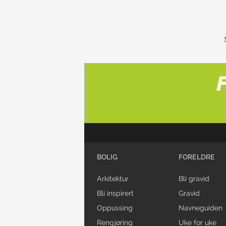
BOLIG
FORELDRE
Arkitektur
Bli gravid
Bli inspirert
Gravid
Oppussing
Navneguiden
Rengjøring
Uke for uke