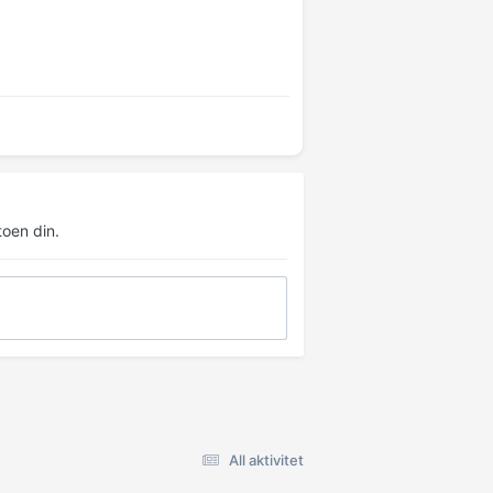
oen din.
All aktivitet