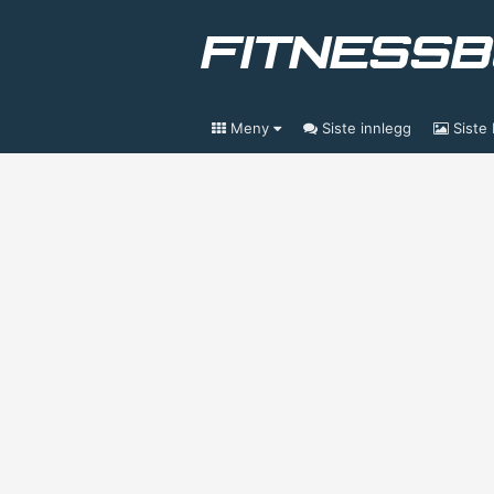
Meny
Siste innlegg
Siste 