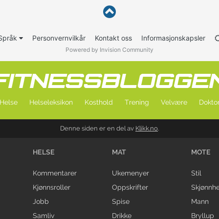
Språk
Personvernvilkår
Kontakt oss
Informasjonskapsler
Powered by Invision Community
Helse
Helseleksikon
Kosthold
Trening
Velvære
Doktor
Denne siden er en del av
Klikk.no
.
HELSE
MAT
MOTE
Kommentarer
Ukemenyer
Stil
Kjønnsroller
Oppskrifter
Skjønnhe
Jobb
Spise
Mann
Samliv
Drikke
Bryllup