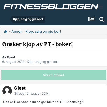
Kjøp, salg og gis bort
»
Annet
»
Kjøp, salg og gis bort
Ønsker kjøp av PT - bøker!
Av Gjest
6. august 2014
i
Kjøp, salg og gis bort
Svar i emnet
Gjest
Skrevet
6. august 2014
Hei! er ikke noen som selger bøker til PT1 utdanning?