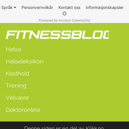
Språk
Personvernvilkår
Kontakt oss
Informasjonskapsler
Powered by Invision Community
Helse
Helseleksikon
Kosthold
Trening
Velvære
Doktoronline
Denne siden er en del av
Klikk.no
.