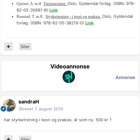
Oslo, Gyldendal forlag. (ISBN: 978-
Gjerset, A. m.fl:
Treningslære.
82-05-35681-8)
Link
Oslo, Gyldendal
Raastad, T. m.fl.:
Styrketrening - i teori og praksis.
forlag. (ISBN: 978-82-05-38219-0)
Link
Siter
Videoannonse
Annonse
sandraH
Skrevet
7. august 2014
har styrketrening i teori og praksis. är som ny. 500 kr ?
Siter