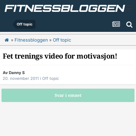
Off topic
»
Fitnessbloggen
»
Off topic
Fet trenings video for motivasjon!
Av
Danny S
20. november 2011
i
Off topic
Svar i emnet